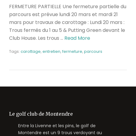
FERMETURE PARTIELLE Une fermeture partielle du
parcours est prévue lundi 20 mars et mardi 21
mars pour travaux de carottage : Lundi 20 mars :
Trous fermés du 1 au 5 & Putting Green devant le
Club House. Les trous …
Read More
Tags:
carottage
,
entretien
,
fermeture
,
parcours
Le golf club de Montendre
Entre la Livenne et les pins, le golf de
Montendre est un 9 trous verdoyant au