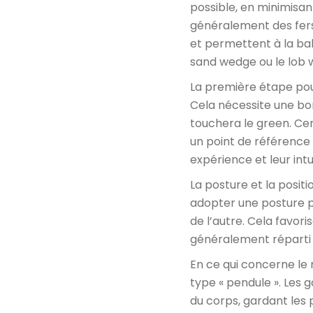
possible, en minimisant
généralement des fers 
et permettent à la bal
sand wedge ou le lob w
La première étape pour
Cela nécessite une bon
touchera le green. Cer
un point de référence 
expérience et leur intu
La posture et la positi
adopter une posture p
de l’autre. Cela favor
généralement réparti v
En ce qui concerne l
type « pendule ». Les
du corps, gardant les 