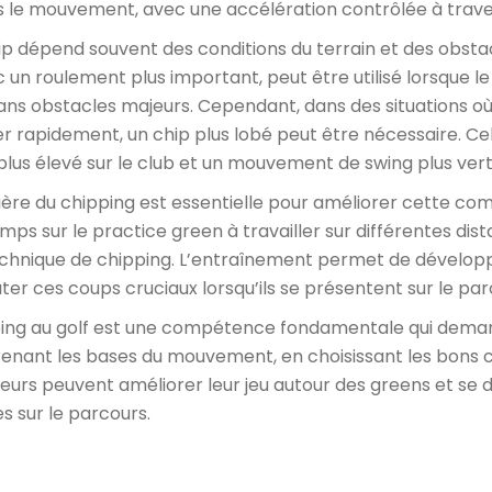
s le mouvement, avec une accélération contrôlée à traver
ip dépend souvent des conditions du terrain et des obsta
 un roulement plus important, peut être utilisé lorsque le
ans obstacles majeurs. Cependant, dans des situations où l
r rapidement, un chip plus lobé peut être nécessaire. Ce
lus élevé sur le club et un mouvement de swing plus verti
ulière du chipping est essentielle pour améliorer cette co
ps sur le practice green à travailler sur différentes dist
 technique de chipping. L’entraînement permet de dévelop
er ces coups cruciaux lorsqu’ils se présentent sur le par
pping au golf est une compétence fondamentale qui deman
renant les bases du mouvement, en choisissant les bons c
lfeurs peuvent améliorer leur jeu autour des greens et s
s sur le parcours.
k
r
il
artager