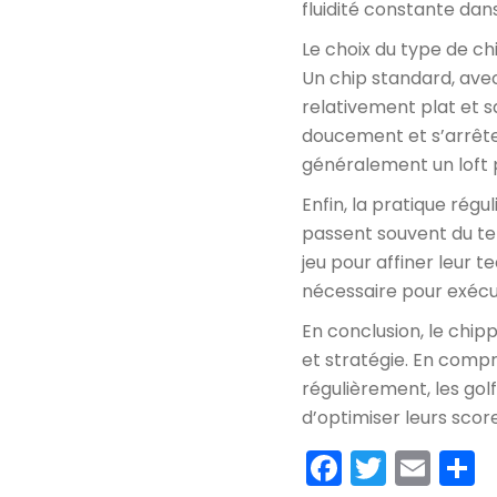
fluidité constante dan
Le choix du type de ch
Un chip standard, avec
relativement plat et s
doucement et s’arrête
généralement un loft p
Enfin, la pratique rég
passent souvent du tem
jeu pour affiner leur
nécessaire pour exécut
En conclusion, le chi
et stratégie. En comp
régulièrement, les go
d’optimiser leurs score
Faceboo
Twitte
Ema
P