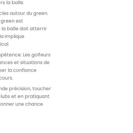
s la balle.
cles autour du green.
 green est
a balle doit atterrir
la implique
cal.
mpétence. Les golfeurs
ances et situations de
per la confiance
cours.
de précision, toucher
lubs et en pratiquant
e donner une chance