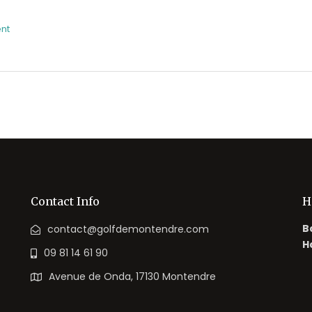
nt
Contact Info
H
B
contact@golfdemontendre.com
H
09 81 14 61 90
Avenue de Onda, 17130 Montendre