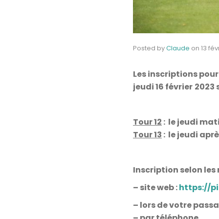
Posted by
Claude
on
13 fév
Les inscriptions pour
jeudi 16 février
2023
s
Tour 12
: le jeudi ma
Tour 13
: le jeudi ap
Inscription selon les
– site web :
https://pi
– lors de votre pas
– par téléphone