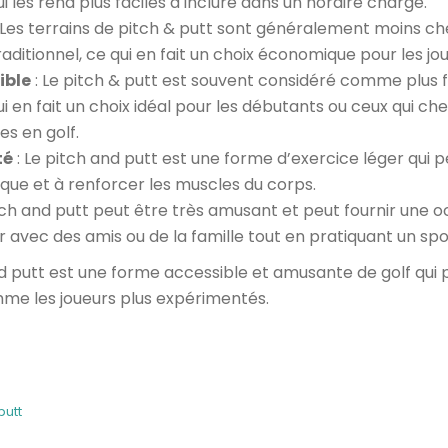
ui les rend plus faciles à inclure dans un horaire chargé.
 Les terrains de pitch & putt sont généralement moins che
raditionnel, ce qui en fait un choix économique pour les jo
ible
: Le pitch & putt est souvent considéré comme plus fa
qui en fait un choix idéal pour les débutants ou ceux qui 
s en golf.
té
: Le pitch and putt est une forme d’exercice léger qui p
ique et à renforcer les muscles du corps.
tch and putt peut être très amusant et peut fournir une 
r avec des amis ou de la famille tout en pratiquant un spo
nd putt est une forme accessible et amusante de golf qui
me les joueurs plus expérimentés.
k
r
il
artager
putt