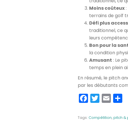
traditionnel, ce q
Moins coûteux
:
terrains de golf t
Défi plus access
traditionnel, ce 
leurs compétence
Bon pour la san
la condition phys
Amusant
: Le pi
temps en plein ai
En résumé, le pitch a
par les débutants com
Faceboo
Twitte
Ema
P
Tags:
Compétition
,
pitch & 