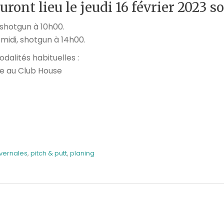
uront lieu le jeudi 16 février 2023 s
, shotgun à 10h00.
s-midi, shotgun à 14h00.
odalités habituelles :
ge au Club House
k
r
il
artager
ivernales
,
pitch & putt
,
planing