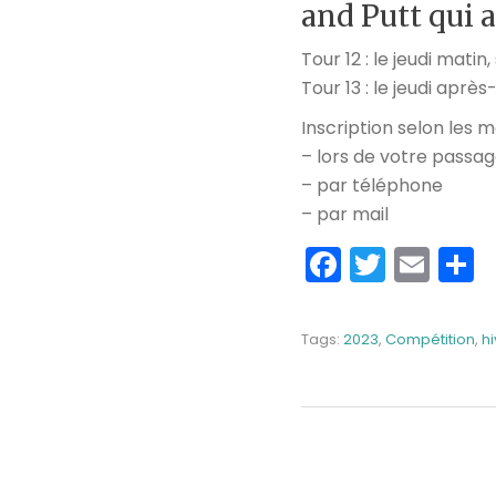
and Putt qui a
Tour 12 : le jeudi matin
Tour 13 : le jeudi aprè
Inscription selon les m
– lors de votre passa
– par téléphone
– par mail
Faceboo
Twitte
Ema
P
Tags:
2023
,
Compétition
,
h